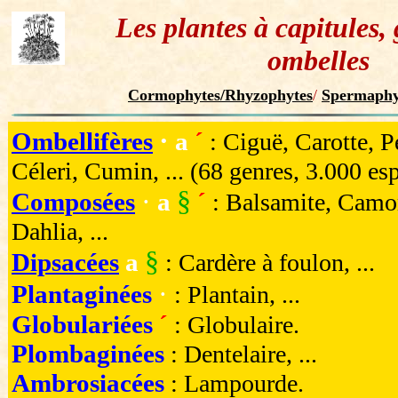
Les plantes à capitules,
ombelles
Cormophytes/Rhyzophytes
/
Spermaphy
·
Ombellifères
a
´
: Ciguë, Carotte, P
Céleri, Cumin, ... (68 genres, 3.000 es
·
§
Composées
a
´
: Balsamite, Camo
Dahlia, ...
§
Dipsacées
a
: Cardère à foulon, ...
·
Plantaginées
: Plantain, ...
Globulariées
´
: Globulaire.
Plombaginées
: Dentelaire, ...
Ambrosiacées
: Lampourde.