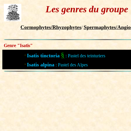
Les genres du groupe
Cormophytes/Rhyzophytes
Spermaphytes/Angio
/
Genre "Isatis"
§
Isatis tinctoria
: Pastel des teinturiers
¨
Isatis alpina
: Pastel des Alpes
¨