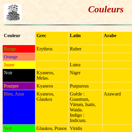
Couleurs
Couleur
Grec
Latin
Arabe
Rouge
Erythros
Ruber
Orange
Jaune
Lutea
Noir
Kyaneos,
Niger
Melas.
Pourpre
Kyaneos
Purpureus
Bleu, Azur
Kyaneos,
Guède :
Azaward
Glaukos
Guastrum,
Vitrum, Isatis,
Waida.
Indigo :
Indicum.
Vert
Glaukos, Prasos
Viridis