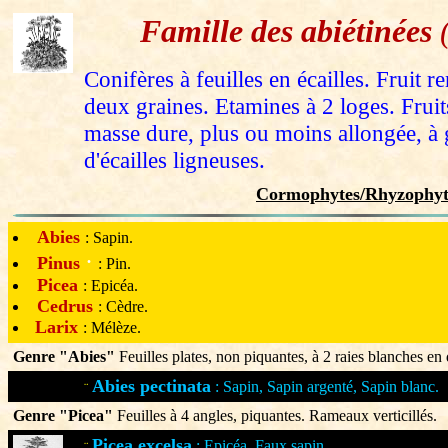
Famille des abiétinées
(
Conifères à feuilles en écailles. Fruit 
deux graines. Etamines à 2 loges. Fruit
masse dure, plus ou moins allongée, 
d'écailles ligneuses.
Cormophytes/Rhyzophyt
Abies
: Sapin.
·
Pinus
: Pin.
Picea
: Epicéa.
Cedrus
: Cèdre.
Larix
: Mélèze.
Genre "Abies"
Feuilles plates, non piquantes, à 2 raies blanches en
Abies pectinata
: Sapin, Sapin argenté, Sapin blanc.
¨
Genre "Picea"
Feuilles à 4 angles, piquantes. Rameaux verticillés.
Picea excelsa
: Epicéa, Faux sapin.
¨