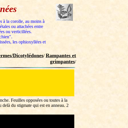
ynées
s à la corolle, au moins à
étales ou attachées entre
s ou verticillées.
chien".
issées, les ophioxyllées et
rmes/Dicotylédones
Rampantes et
/
grimpantes
/
nche. Feuilles opposées ou toutes à la
u delà du stigmate qui est en anneau. 2