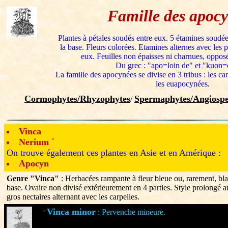
Famille des apoc
Plantes à pétales soudés entre eux. 5 étamines soudée
la base. Fleurs colorées. Etamines alternes avec les p
eux. Feuilles non épaisses ni charnues, opposée
Du grec : "apo=loin de" et "kuon=
La famille des apocynées se divise en 3 tribus : les car
les euapocynées.
Cormophytes/Rhyzophytes
Spermaphytes/Angiospe
/
Vinca
Nerium
´
On trouve également ces plantes en Asie et en Amérique :
Apocyn
Genre "Vinca"
: Herbacées rampante à fleur bleue ou, rarement, bla
base. Ovaire non divisé extérieurement en 4 parties. Style prolongé a
gros nectaires alternant avec les carpelles.
Vinca minor
: Pervenche mineure.
¨