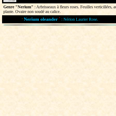
Genre "Nerium"
: Arbrisseaux à fleurs roses. Feuilles verticillées, 
plante. Ovaire non soudé au calice.
Nerium oleander
´
: Nérion Laurier Rose.
¨