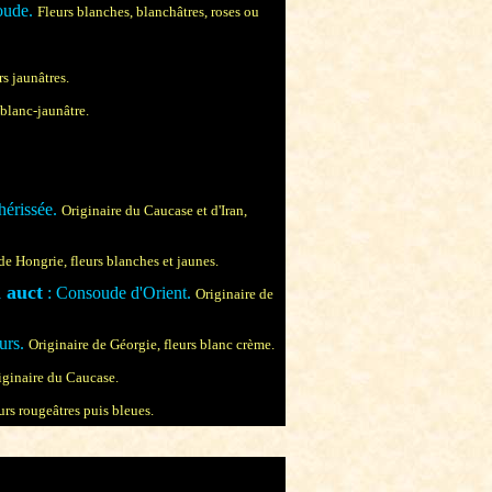
oude.
Fleurs blanches, blanchâtres, roses ou
rs jaunâtres.
 blanc-jaunâtre.
érissée.
Originaire du Caucase et d'Iran,
de Hongrie, fleurs blanches et jaunes.
 auct
: Consoude d'Orient.
Originaire de
urs.
Originaire de Géorgie, fleurs blanc crème.
iginaire du Caucase.
urs rougeâtres puis bleues.