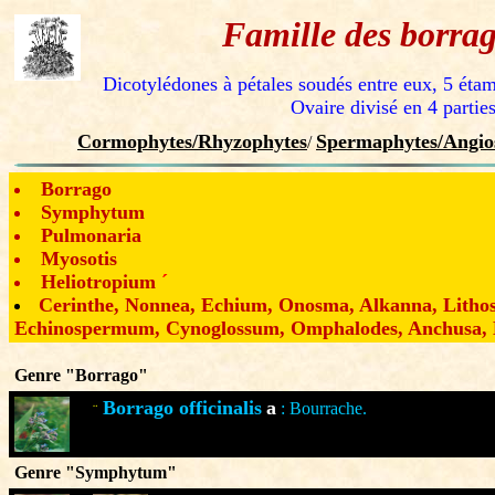
Famille des borrag
Dicotylédones à pétales soudés entre eux, 5 étam
Ovaire divisé en 4 parties
Cormophytes/Rhyzophytes
Spermaphytes/Angio
/
Borrago
Symphytum
Pulmonaria
Myosotis
Heliotropium
´
Cerinthe, Nonnea, Echium, Onosma, Alkanna, Litho
Echinospermum, Cynoglossum, Omphalodes, Anchusa, E
Genre "Borrago"
Borrago officinalis
a
: Bourrache.
¨
Genre "Symphytum"