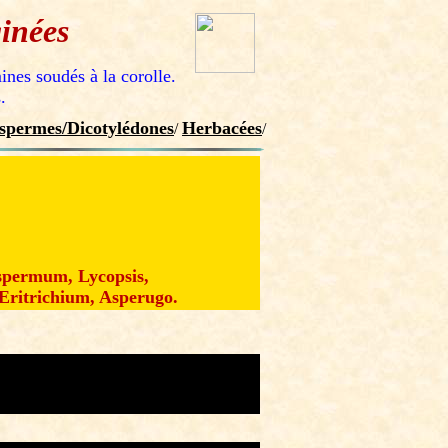
inées
ines soudés à la corolle.
.
spermes/Dicotylédones
Herbacées
/
/
spermum, Lycopsis,
ritrichium, Asperugo.