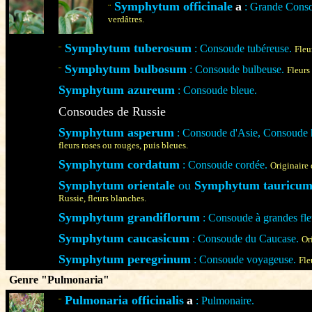
Symphytum officinale
a
: Grande Cons
¨
verdâtres.
Symphytum tuberosum
: Consoude tubéreuse.
¨
Fleu
Symphytum bulbosum
: Consoude bulbeuse.
¨
Fleurs
Symphytum azureum
: Consoude bleue.
Consoudes de Russie
/TD>
Symphytum asperum
: Consoude d'Asie, Consoude h
fleurs roses ou rouges, puis bleues.
Symphytum cordatum
: Consoude cordée.
Originaire 
Symphytum orientale
ou
Symphytum tauricum
Russie, fleurs blanches.
Symphytum grandiflorum
: Consoude à grandes fle
Symphytum caucasicum
: Consoude du Caucase.
Or
Symphytum peregrinum
: Consoude voyageuse.
Fle
Genre "Pulmonaria"
Pulmonaria officinalis
a
: Pulmonaire.
¨