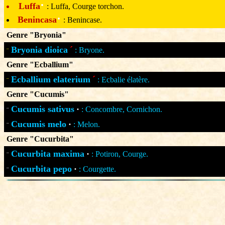
·
Luffa
: Luffa, Courge torchon.
·
Benincasa
: Benincase.
Genre "Bryonia"
Bryonia dioica
´
: Bryone.
¨
Genre "Ecballium"
Ecballium elaterium
´
: Ecbalie élatère.
¨
Genre "Cucumis"
Cucumis sativus
·
: Concombre, Cornichon.
¨
Cucumis melo
·
: Melon.
¨
Genre "Cucurbita"
Cucurbita maxima
·
: Potiron, Courge.
¨
Cucurbita pepo
·
: Courgette.
¨