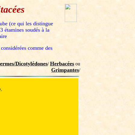
tacées
ube (ce qui les distingue
 3 étamines soudés à la
aire
re considérées comme des
ermes/Dicotylédones
Herbacées
/
ou
Grimpantes
/
e.