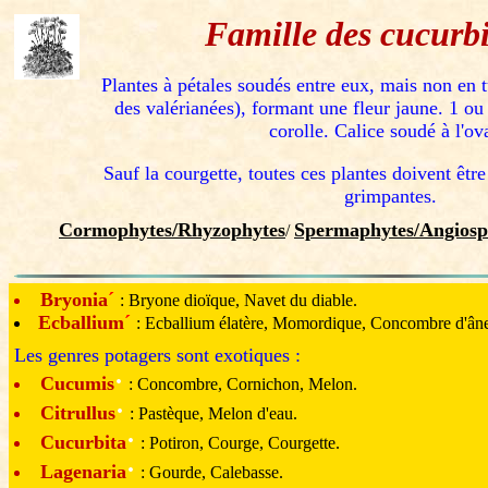
Famille des cucurbi
Plantes à pétales soudés entre eux, mais non en t
des valérianées), formant une fleur jaune. 1 ou
corolle. Calice soudé à l'ov
Sauf la courgette, toutes ces plantes doivent êt
grimpantes.
Cormophytes/Rhyzophytes
Spermaphytes/Angiosp
/
Bryonia
´
: Bryone dioïque, Navet du diable.
Ecballium
´
: Ecballium élatère, Momordique, Concombre d'ân
Les genres potagers sont exotiques :
·
Cucumis
: Concombre, Cornichon, Melon.
·
Citrullus
: Pastèque, Melon d'eau.
·
Cucurbita
: Potiron, Courge, Courgette.
·
Lagenaria
: Gourde, Calebasse.