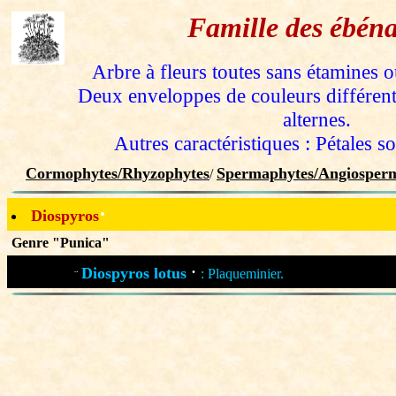
Famille des ébén
Arbre à fleurs toutes sans étamines ou
Deux enveloppes de couleurs différente
alternes.
Autres caractéristiques : Pétales s
Cormophytes/Rhyzophytes
Spermaphytes/Angiosperm
/
·
Diospyros
Genre "Punica"
·
Diospyros lotus
: Plaqueminier.
¨