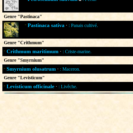
Genre "Pastinaca"
Pastinaca sativa
·
: Panais cultivé.
¨
Genre "Crithmum"
Crithmum maritimum
·
: Criste-marine.
¨
Genre "Smyrnium"
Smyrnium olusatrum
·
: Maceron.
¨
Genre "Levisticum"
Levisticum officinale
·
: Livêche.
¨