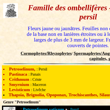
Famille des ombellifères
persil
Fleurs jaune ou jaunâtres. Feuilles non 
de la base non en lanières étroites ou à l
larges de plus de 3 mm de largeur. Fr
couverts de pointes.
Cormophytes/Rhyzophytes
Spermaphytes/Angi
/
capitules,
Petroselinum,
: Persil
Pastinaca
: Panais
Crithmum
: Criste
Smyrnium
: Maceron
Levisticum
: Livêche
Thapsia, Brignolia, Opoponax, Trochiscanthes, Silau
Genre "Petroselinum"
Petroselinum sativum
a
: Persil.
¨