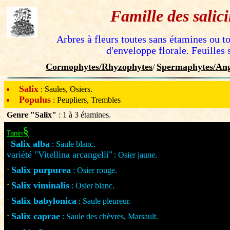
Famille des salic
Arbres à fleurs toutes sans étamines ou to
d'enveloppe florale. Feuilles 
Cormophytes/Rhyzophytes
Spermaphytes/Ang
/
Salix
: Saules, Osiers.
Populus
: Peupliers, Trembles
Genre "Salix"
: 1 à 3 étamines.
§
Tanin
Salix alba
: Saule blanc.
¨
variété "Vitellina arcangelli"
: Osier jaune.
Salix purpurea
: Osier rouge.
¨
Salix viminalis
: Osier blanc.
¨
Salix babylonica
: Saule pleureur.
¨
Salix caprae
: Saule des chèvres, Marsault.
¨