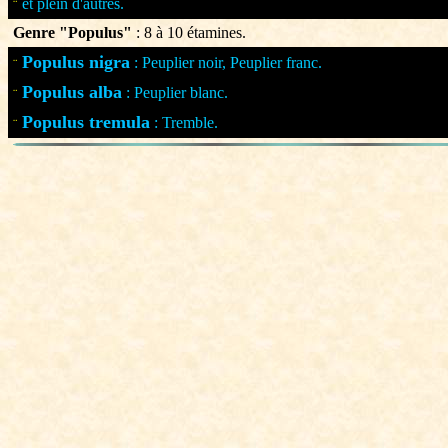
et plein d'autres.
¨
Genre "Populus"
: 8 à 10 étamines.
Populus nigra
: Peuplier noir, Peuplier franc.
¨
Populus alba
: Peuplier blanc.
¨
Populus tremula
: Tremble.
¨