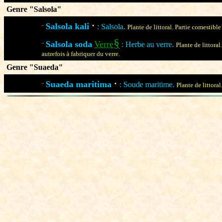
Genre "Salsola"
·
Salsola kali
: Salsola.
¨
Plante de littoral. Partie comestible
§
Salsola soda
Verre
: Herbe au verre.
¨
Plante de littoral
autrefois à fabriquer du verre.
Genre "Suaeda"
·
Suaeda maritima
: Soude maritime.
¨
Plante de littora