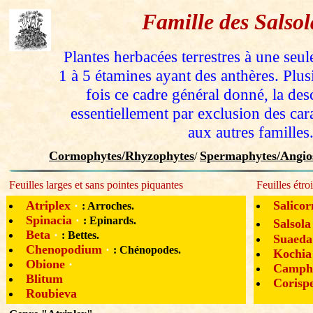
Famille des Salsol
Plantes herbacées terrestres à une seul
1 à 5 étamines ayant des anthères. Plus
fois ce cadre général donné, la des
essentiellement par exclusion des car
aux autres familles
Cormophytes/Rhyzophytes
Spermaphytes/Angio
/
Feuilles larges et sans pointes piquantes
Feuilles étro
Atriplex
·
Salicor
: Arroches.
Spinacia
·
: Epinards.
Salsola
Beta
·
: Bettes.
Suaeda
Chenopodium
·
: Chénopodes.
Kochia
Obione
·
Camph
Blitum
Coris
Roubieva