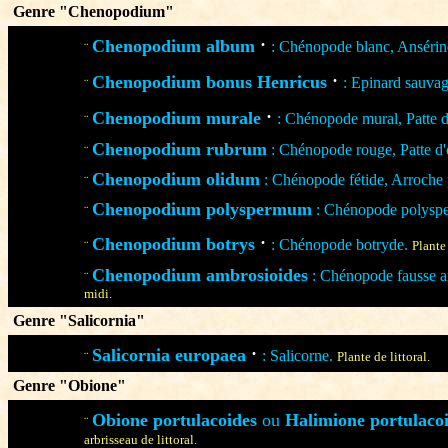
Genre "Chenopodium"
·
Chenopodium album
: Chénopode blanc, Ansérin
¨
·
Chenopodium bonus Henricus
: Epinard sauva
¨
·
Chenopodium murale
: Chénopode mural, Patte d
¨
Chenopodium rubrum
: Chénopode rouge, Patte d'
¨
Chenopodium olidum
: Chénopode fétide, Arroche 
¨
Chenopodium polyspermum
: Chénopode polysp
¨
·
Chenopodium botrys
: Chénopode botryde.
¨
Plante
Chenopodium ambrosioides
: Chénopode fausse a
¨
midi.
Genre "Salicornia"
·
Salicornia europaea
: Salicorne.
¨
Plante de littoral.
Genre "Obione"
Obione portulacoides
ou
Halimione portulaco
¨
arbrisseau de littoral.