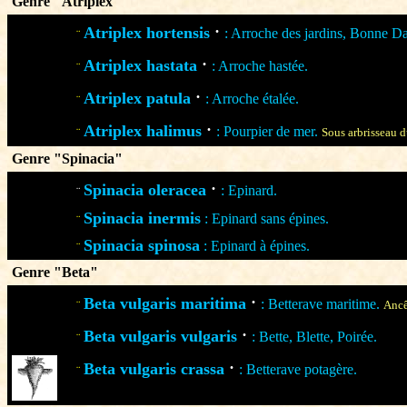
Genre "Atriplex"
·
Atriplex hortensis
: Arroche des jardins, Bonne D
¨
·
Atriplex hastata
: Arroche hastée.
¨
·
Atriplex patula
: Arroche étalée.
¨
·
Atriplex halimus
: Pourpier de mer.
¨
Sous arbrisseau d
Genre "Spinacia"
·
Spinacia oleracea
: Epinard.
¨
Spinacia inermis
: Epinard sans épines.
¨
Spinacia spinosa
: Epinard à épines.
¨
Genre "Beta"
·
Beta vulgaris maritima
: Betterave maritime.
¨
Ancê
·
Beta vulgaris vulgaris
: Bette, Blette, Poirée.
¨
·
Beta vulgaris crassa
: Betterave potagère.
¨