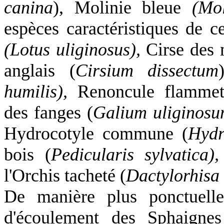
canina
), Molinie bleue
(Mo
espèces caractéristiques de c
(Lotus uliginosus),
Cirse des 
anglais (
Cirsium dissectum
humilis),
Renoncule flammet
des fanges (
Galium uliginosu
Hydrocotyle commune (
Hydr
bois (
Pedicularis sylvatica),
l'Orchis tacheté (
Dactylorhisa
De manière plus ponctuelle
d'écoulement des Sphaign