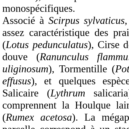
monospécifiques.
Associé à
Scirpus sylvaticus
assez caractéristique des pra
(
Lotus pedunculatus
), Cirse 
douve (
Ranunculus flammu
uliginosum
), Tormentille (
Pot
effusus
), et quelques espè
Salicaire
(
Lythrum
salicari
comprennent
la Houlque
lai
(
Rumex acetosa
). La mégap