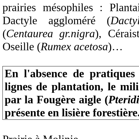
prairies mésophiles : Planta
Dactyle aggloméré (
Dacty
(
Centaurea gr.nigra
), Cérai
Oseille (
Rumex acetosa
)…
En l'absence de pratiques
lignes de plantation, le mi
par
la Fougère
aigle (
Pterid
présente en lisière forestière