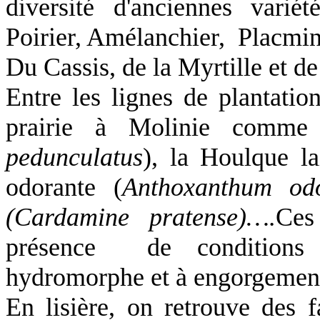
diversité d'anciennes variét
Poirier, Amélanchier, Placmi
Du Cassis, de
la Myrtille
et d
Entre les lignes de plantatio
prairie à Molinie comm
pedunculatus
),
la Houlque
la
odorante (
Anthoxanthum od
(Cardamine pratense)….
Ces
présence de conditions s
hydromorphe et à engorgement
En lisière, on retrouve des f