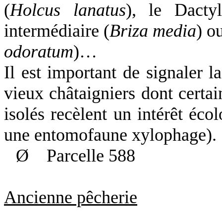
(
Holcus lanatus
), le Dacty
intermédiaire (
Briza media
) o
odoratum
)…
Il est important de signaler l
vieux châtaigniers dont certai
isolés recèlent un intérêt éco
une entomofaune xylophage).
Ø
Parcelle 588
Ancienne pêcherie