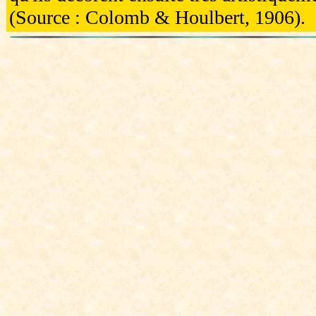
(Source : Colomb & Houlbert, 1906).