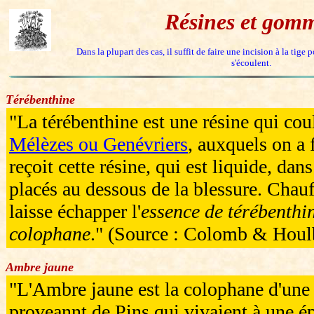
Résines et gom
Dans la plupart des cas, il suffit de faire une incision à la tig
s'écoulent.
Térébenthine
"La térébenthine est une résine qui co
Mélèzes ou Genévriers
, auxquels on a 
reçoit cette résine, qui est liquide, dans
placés au dessous de la blessure. Chauf
laisse échapper l'
essence de térébenthi
colophane
." (Source : Colomb & Houlb
Ambre jaune
"L'Ambre jaune est la colophane d'une
proveannt de Pins qui vivaient à une é