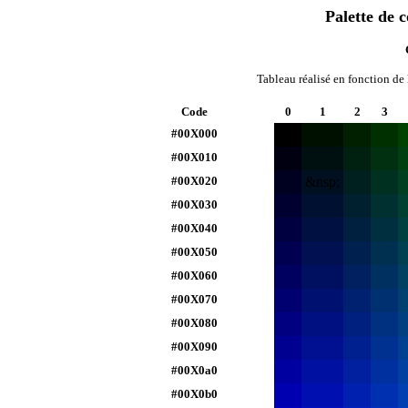
Palette de 
Tableau réalisé en fonction de 
Code
0
1
2
3
#00X000
#00X010
#00X020
&nsp;
#00X030
#00X040
#00X050
#00X060
#00X070
#00X080
#00X090
#00X0a0
#00X0b0