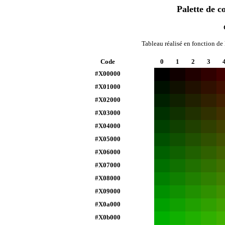
Palette de c
Tableau réalisé en fonction de 
Code
0
1
2
3
#X00000
#X01000
#X02000
#X03000
#X04000
#X05000
#X06000
#X07000
#X08000
#X09000
#X0a000
#X0b000