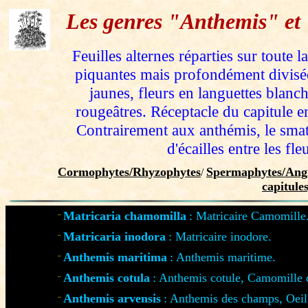
Les genres "Anthemis" et
Feuilles alternes réparties sur toute l
piquantes mais profondément divisée
jaunes, fleurs en languettes blanch
rougeâtres. Réceptacle du capitule e
Contrairement aux anthémis, le smatr
d'écailles entre les fle
Cormophytes/Rhyzophytes
Spermaphytes/Angi
/
capitule
Matricaria chamomilla
: Matricaire Camomille
¨
Matricaria inodora
: Matricaire inodore.
¨
Anthemis maritima
: Anthemis maritime.
¨
Anthemis cotula
: Anthemis cotule, Camomille 
¨
Anthemis arvensis
: Anthemis des champs, Oeil
¨