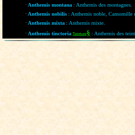
Anthemis montana
: Anthemis des montagnes.
¨
Anthemis nobilis
: Anthemis noble, Camomille 
¨
Anthemis mixta
: Anthemis mixte.
¨
§
Anthemis tinctoria
: Anthemis des teint
¨
Teinture