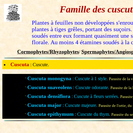
Famille des cuscut
Plantes à feuilles non développées s'enrou
plantes à tiges grêles, portant des suçoirs
soudés entre eux formant quasiment une 
florale. Au moins 4 étamines soudés à la c
Cormophytes/Rhyzophytes
Spermaphytes/Angiosp
/
Cuscuta
: Cuscute.
Cuscuta monogyna
: Cuscute à 1 style.
¨
Parasite de la 
Cuscuta suaveolens
: Cuscute odorante.
¨
Parasite de la
Cuscuta densiflora
: Cuscute à fleurs serrées.
¨
Parasite
Cuscuta major
: Cuscute majeure.
¨
Parasite de l'ortie, d
Cuscuta epithymum
: Cuscute du thym.
¨
Parasite du se