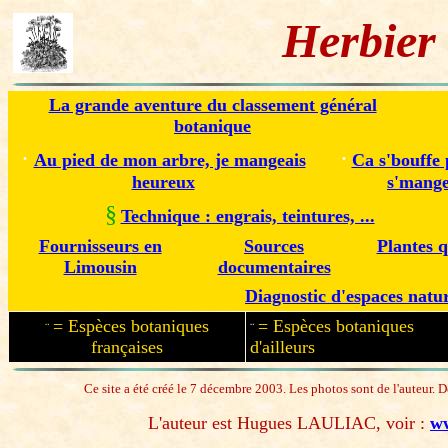
Herbier
La grande aventure du classement général
botanique
·
·
Au pied de mon arbre, je mangeais
Ca s'bouffe 
heureux
s'mang
§
Technique : engrais, teintures, ...
Fournisseurs en
Sources
Plantes 
Limousin
documentaires
Diagnostic d'espaces natur
= Espèces botaniques
= Espèces botaniques
¨
¨
françaises
d'ailleurs
Ce site a été créé le 7 décembre 2003. Les photos sont de l'auteur. D
L'auteur est Hugues LAULIAC, voir :
ww