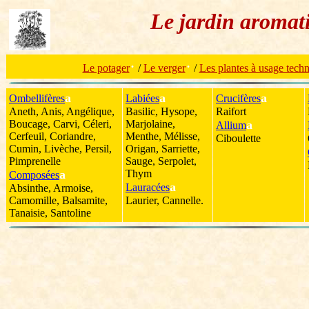
Le jardin aromat
·
·
Le potager
/
Le verger
/
Les plantes à usage tech
a
a
a
Ombellifères
Labiées
Crucifères
Aneth, Anis, Angélique,
Basilic, Hysope,
Raifort
Boucage, Carvi, Céleri,
Marjolaine,
a
Allium
Cerfeuil, Coriandre,
Menthe, Mélisse,
Ciboulette
Cumin, Livèche, Persil,
Origan, Sarriette,
Pimprenelle
Sauge, Serpolet,
a
Thym
Composées
a
Lauracées
Absinthe, Armoise,
Camomille, Balsamite,
Laurier, Cannelle.
Tanaisie, Santoline