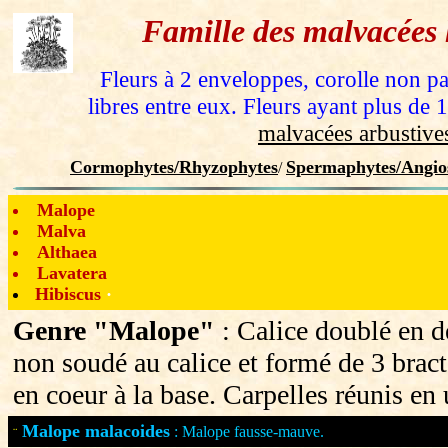
Famille des malvacées
Fleurs à 2 enveloppes, corolle non pa
libres entre eux. Fleurs ayant plus de 
malvacées arbustive
Cormophytes/Rhyzophytes
Spermaphytes/Angio
/
Malope
Malva
Althaea
Lavatera
Hibiscus
·
Genre "Malope"
: Calice doublé en d
non soudé au calice et formé de 3 bracté
en coeur à la base. Carpelles réunis en
Malope malacoides
: Malope fausse-mauve.
¨