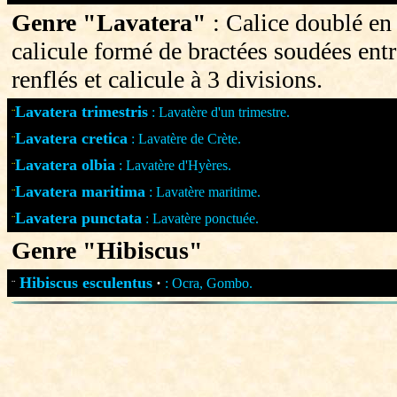
Genre "Lavatera"
: Calice doublé en
calicule formé de bractées soudées entr
renflés et calicule à 3 divisions.
Lavatera trimestris
: Lavatère d'un trimestre.
¨
Lavatera cretica
: Lavatère de Crète.
¨
Lavatera olbia
: Lavatère d'Hyères.
¨
Lavatera maritima
: Lavatère maritime.
¨
Lavatera punctata
: Lavatère ponctuée.
¨
Genre "Hibiscus"
Hibiscus esculentus
·
: Ocra, Gombo.
¨