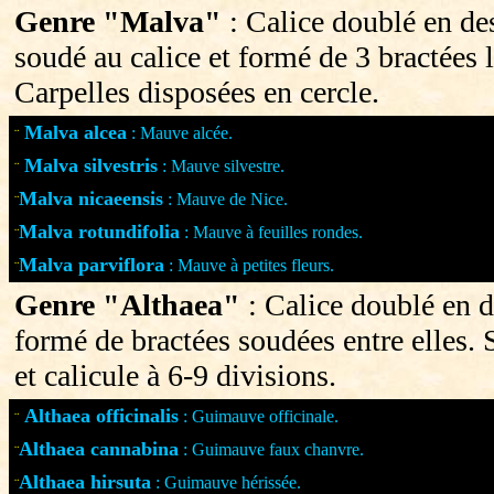
Genre "Malva"
: Calice doublé en de
soudé au calice et formé de 3 bractées l
Carpelles disposées en cercle.
Malva alcea
: Mauve alcée.
¨
Malva silvestris
: Mauve silvestre.
¨
Malva nicaeensis
: Mauve de Nice.
¨
Malva rotundifolia
: Mauve à feuilles rondes.
¨
Malva parviflora
: Mauve à petites fleurs.
¨
Genre "Althaea"
: Calice doublé en d
formé de bractées soudées entre elles. 
et calicule à 6-9 divisions.
Althaea officinalis
: Guimauve officinale.
¨
Althaea cannabina
: Guimauve faux chanvre.
¨
Althaea hirsuta
: Guimauve hérissée.
¨