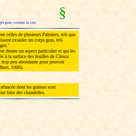
§
orps gras, comme la cire.
me celles de plusieurs Palmiers, tels que
aissent exsuder un corps gras, trés
ages."
r donne un aspect particulier et qui les
le à la surface des feuilles de Choux
 est trop peu abondante pour pouvoir
lbert, 1906).
orbiacée dont les graines sont
ur faire des chandelles.