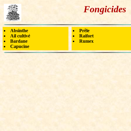
Fongicides
Absinthe
Prêle
Ail cultivé
Raifort
Bardane
Rumex
Capucine