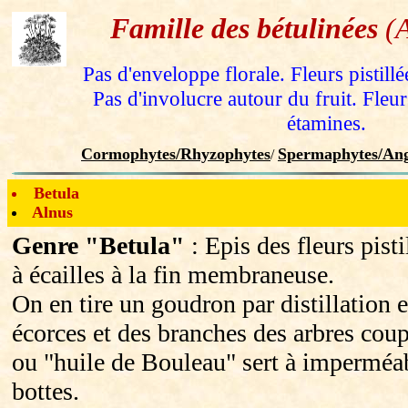
Famille des bétulinées
(A
Pas d'enveloppe florale. Fleurs pistillé
Pas d'involucre autour du fruit. Fleu
étamines.
Cormophytes/Rhyzophytes
Spermaphytes/Ang
/
Betula
Alnus
Genre "Betula"
: Epis des fleurs pisti
à écailles à la fin membraneuse.
On en tire un goudron par distillation
écorces et des branches des arbres co
ou "huile de Bouleau" sert à imperméabi
bottes.