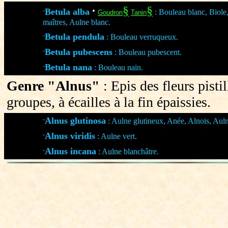
·
§
§
Betula alba
: Bouleau blanc, Biole
¨
Goudron
Tanin
maîtres, Aulne blanc.
Betula pendula
: Bouleau verruqueux.
¨
Betula pubescens
: Bouleau pubescent.
¨
Betula nana
: Bouleau nain.
¨
Genre "Alnus"
: Epis des fleurs pistil
groupes, à écailles à la fin épaissies.
Alnus glutinosa
: Aulne glutineux, Anée, Alnois, Aul
¨
Alnus viridis
: Aulne vert.
¨
Alnus incana
: Aulne blanchâtre.
¨