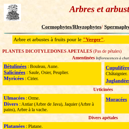
Arbres et arbus
Cormophytes/Rhyzophytes
/
Spermaphy
Arbre et arbustes à fruits pour le
"Verger"
.
PLANTES DICOTYLEDONES APETALES
(Pas de pétales)
Amentinées
Inflorescences à cha
Bétulinées
: Bouleau, Aune.
Cupulifèr
Salicinées
: Saule, Osier, Peuplier.
Châtaignier.
Myricées
: Cirier.
Juglandée
Urticinées
Ulmacées
: Orme.
Moracées
Divers
: Antiar (Arbre de Java), Jaquier (Arbre à
pains), Arbre à la vache.
Divers apétales
Platanées
: Platane.