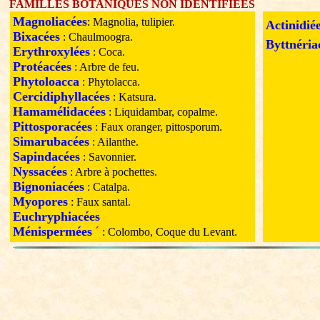
FAMILLES BOTANIQUES NON IDENTIFIEES
Magnoliacées
: Magnolia, tulipier.
Actinidié
Bixacées
: Chaulmoogra.
Byttnéria
Erythroxylées
: Coca.
Protéacées
: Arbre de feu.
Phytoloacca
: Phytolacca.
Cercidiphyllacées
: Katsura.
Hamamélidacées
: Liquidambar, copalme.
Pittosporacées
: Faux oranger, pittosporum.
Simarubacées
: Ailanthe.
Sapindacées
: Savonnier.
Nyssacées
: Arbre à pochettes.
Bignoniacées
: Catalpa.
Myopores
: Faux santal.
Euchryphiacées
Ménispermées
´
: Colombo, Coque du Levant.