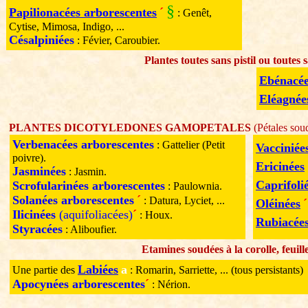
§
Papilionacées arborescentes
´
: Genêt,
Cytise, Mimosa, Indigo, ...
Césalpiniées
: Févier, Caroubier.
Plantes toutes sans pistil ou toutes
Ebénacé
Eléagnée
PLANTES DICOTYLEDONES GAMOPETALES
(Pétales sou
Verbenacées arborescentes
: Gattelier (Petit
Vacciniée
poivre).
Ericinées
Jasminées
: Jasmin.
Caprifoli
Scrofularinées arborescentes
: Paulownia.
Solanées arborescentes
´
: Datura, Lyciet, ...
Oléinées
´
Ilicinées
(aquifoliacées)
´
: Houx.
Rubiacée
Styracées
: Aliboufier.
Etamines soudées à la corolle, feuil
Labiées
a
Une partie des
: Romarin, Sarriette, ... (tous persistants)
Apocynées arborescentes
´
: Nérion.