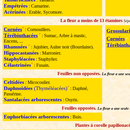
Empétrées
: Camarine.
Acérinées
: Erable, Sycomore.
La fleur a moins de 13 étamines
Sép
Cornées
´
: Cornouillers.
Grossulari
Térébinthacées
´
: Sumac, Arbre à mastic,
·
Cornées
Encens, ...
Térébinth
Rhamnées
´
: Jujubier, Aulne noir (Bourdaine).
Hippocastanées
: Marronier.
Staphyléacées
: Staphylier.
Célastrinées
´
: Fusain.
Feuilles non opposées.
La fleur a une se
Celtidées
: Micocoulier.
Daphnoïdées
(Thyméléacées)
´
: Daphné,
Passérine.
Santalacées arborescentes
: Osyris.
Feuilles opposées.
La fleur a une seule
Euphorbiacées arborescentes
: Buis.
Plantes à corolle papilionac