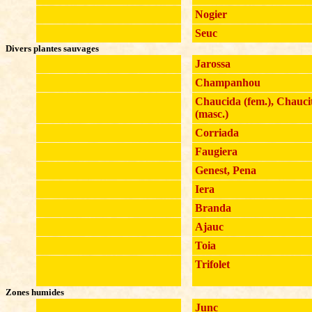
Nogier
Seuc
Divers plantes sauvages
Jarossa
Champanhou
Chaucida (fem.), Chauci
(masc.)
Corriada
Faugiera
Genest, Pena
Iera
Branda
Ajauc
Toia
Trifolet
Zones humides
Junc