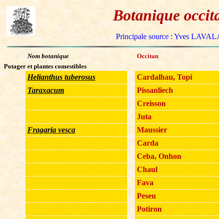
Botanique occit
Principale source : Yves LAVA
Nom botanique
Occitan
Potager et plantes comestibles
Helianthus tuberosus
Cardalhau, Topi
Taraxacum
Pissanliech
Creisson
Juta
Fragaria vesca
Maussier
Carda
Ceba, Onhon
Chaul
Fava
Peseu
Potiron