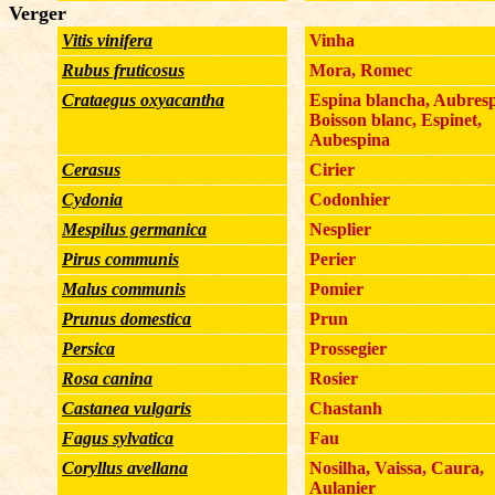
Verger
Vitis vinifera
Vinha
Rubus fruticosus
Mora, Romec
Crataegus oxyacantha
Espina blancha, Aubresp
Boisson blanc, Espinet,
Aubespina
Cerasus
Cirier
Cydonia
Codonhier
Mespilus germanica
Nesplier
Pirus communis
Perier
Malus communis
Pomier
Prunus domestica
Prun
Persica
Prossegier
Rosa canina
Rosier
Castanea vulgaris
Chastanh
Fagus sylvatica
Fau
Coryllus avellana
Nosilha, Vaissa, Caura,
Aulanier