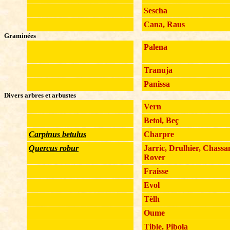
Sescha
Cana, Raus
Graminées
Palena
Tranuja
Panissa
Divers arbres et arbustes
Vern
Betol, Beç
Carpinus betulus
Charpre
Quercus robur
Jarric, Drulhier, Chassa
Rover
Fraisse
Evol
Tèlh
Oume
Tible, Pibola