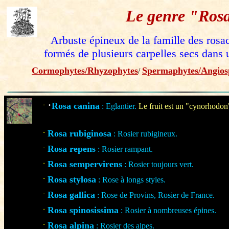
Le genre "Ros
Arbuste épineux de la famille des rosac
formés de plusieurs carpelles secs dans 
Cormophytes/Rhyzophytes
Spermaphytes/
Angios
/
·
Rosa canina
: Eglantier.
Le fruit est un "cynorhodon
¨
Rosa rubiginosa
: Rosier rubigineux.
¨
Rosa repens
: Rosier rampant.
¨
Rosa sempervirens
: Rosier toujours vert.
¨
Rosa stylosa
: Rose à longs styles.
¨
Rosa gallica
: Rose de Provins, Rosier de France.
¨
Rosa spinosissima
: Rosier à nombreuses épines.
¨
Rosa alpina
: Rosier des alpes.
¨