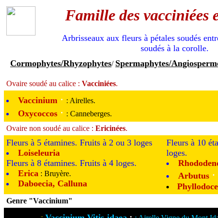
Famille des vacciniées e
Arbrisseaux aux fleurs à pétales soudés ent
soudés à la corolle.
Cormophytes/Rhyzophytes
Spermaphytes/Angiosperme
/
Ovaire soudé au calice :
Vacciniées
.
·
Vaccinium
: Airelles.
·
Oxycoccos
: Canneberges.
Ovaire non soudé au calice :
Ericinées
.
Fleurs à 5 étamines. Fruits à 2 ou 3 loges
Fleurs à 10 ét
Loiseleuria
loges.
Fleurs à 8 étamines. Fruits à 4 loges.
Rhododen
Erica
·
: Bruyère.
Arbutus
Daboecia, Calluna
Phyllodoc
Genre "Vaccinium"
·
Vaccinium Vitis-idaea
: Airelle Vigne du Mont Ida