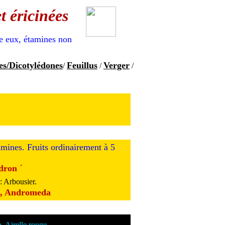
t éricinées
re eux, étamines non
s/Dicotylédones
Feuillus
Verger
/
/
/
amines. Fruits ordinairement à 5
dron
´
: Arbousier.
e, Andromeda
, Airelle rouge.